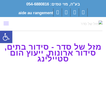
בע"ה, מזי טמים: 054-6880816
aide au rangement
LinkedIn
Google+
Twitter
Facebook
תפר
פתח סרגל
מזל של סדר - סידור בתים,
סידור ארונות, ייעוץ הום
סטיילינג